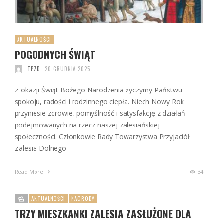
AKTUALNOŚCI
POGODNYCH ŚWIĄT
TPZD
20 GRUDNIA 2025
Z okazji Świąt Bożego Narodzenia życzymy Państwu
spokoju, radości i rodzinnego ciepła. Niech Nowy Rok
przyniesie zdrowie, pomyślność i satysfakcję z działań
podejmowanych na rzecz naszej zalesiańskiej
społeczności. Członkowie Rady Towarzystwa Przyjaciół
Zalesia Dolnego
Read More
34
AKTUALNOŚCI
NAGRODY
TRZY MIESZKANKI ZALESIA ZASŁUŻONE DLA