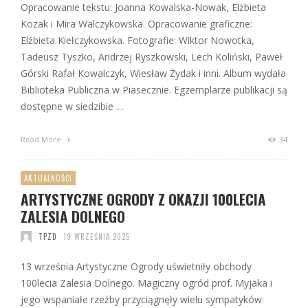
Opracowanie tekstu: Joanna Kowalska-Nowak, Elżbieta
Kozak i Mira Walczykowska. Opracowanie graficzne:
Elżbieta Kiełczykowska. Fotografie: Wiktor Nowotka,
Tadeusz Tyszko, Andrzej Ryszkowski, Lech Koliński, Paweł
Górski Rafał Kowalczyk, Wiesław Żydak i inni. Album wydała
Biblioteka Publiczna w Piasecznie. Egzemplarze publikacji są
dostępne w siedzibie …
Read More
34
AKTUALNOŚCI
ARTYSTYCZNE OGRODY Z OKAZJI 100LECIA
ZALESIA DOLNEGO
TPZD
19 WRZEŚNIA 2025
13 września Artystyczne Ogrody uświetniły obchody
100lecia Zalesia Dolnego. Magiczny ogród prof. Myjaka i
jego wspaniałe rzeźby przyciągnęły wielu sympatyków