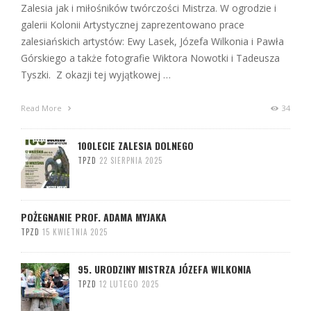
Zalesia jak i miłośników twórczości Mistrza. W ogrodzie i
galerii Kolonii Artystycznej zaprezentowano prace
zalesiańskich artystów: Ewy Lasek, Józefa Wilkonia i Pawła
Górskiego a także fotografie Wiktora Nowotki i Tadeusza
Tyszki. Z okazji tej wyjątkowej …
Read More
34
100LECIE ZALESIA DOLNEGO
TPZD
22 SIERPNIA 2025
POŻEGNANIE PROF. ADAMA MYJAKA
TPZD
15 KWIETNIA 2025
95. URODZINY MISTRZA JÓZEFA WILKONIA
TPZD
12 LUTEGO 2025