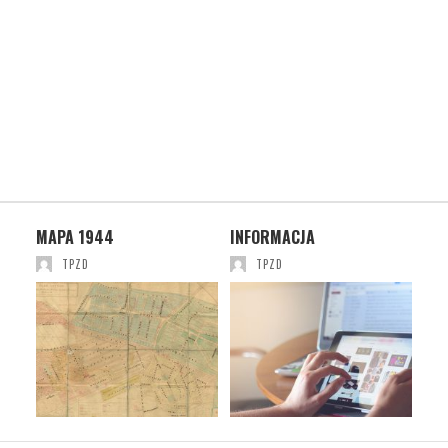
 UL.
MAPA 1944
INFORMACJA
XII
OT
TPZD
TPZD
DO