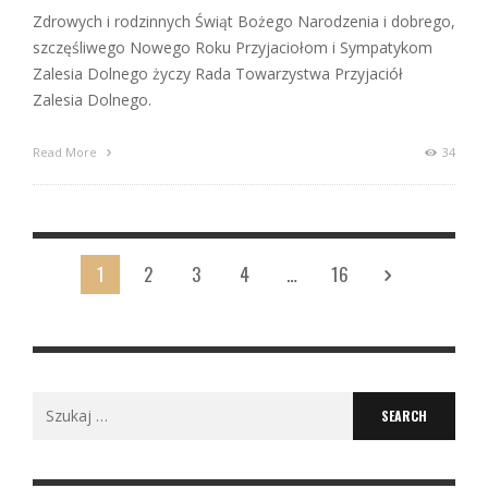
Zdrowych i rodzinnych Świąt Bożego Narodzenia i dobrego,
szczęśliwego Nowego Roku Przyjaciołom i Sympatykom
Zalesia Dolnego życzy Rada Towarzystwa Przyjaciół
Zalesia Dolnego.
Read More
34
1
2
3
4
…
16
Search
for: