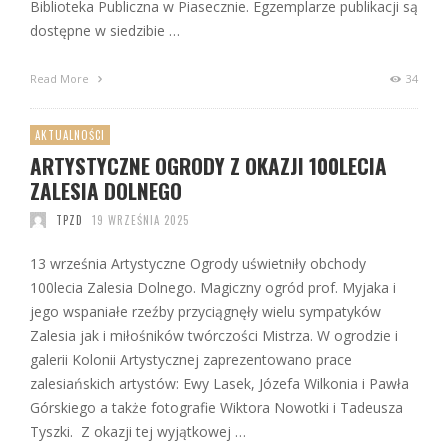
Biblioteka Publiczna w Piasecznie. Egzemplarze publikacji są
dostępne w siedzibie …
Read More
34
AKTUALNOŚCI
ARTYSTYCZNE OGRODY Z OKAZJI 100LECIA
ZALESIA DOLNEGO
TPZD
19 WRZEŚNIA 2025
13 września Artystyczne Ogrody uświetniły obchody
100lecia Zalesia Dolnego. Magiczny ogród prof. Myjaka i
jego wspaniałe rzeźby przyciągnęły wielu sympatyków
Zalesia jak i miłośników twórczości Mistrza. W ogrodzie i
galerii Kolonii Artystycznej zaprezentowano prace
zalesiańskich artystów: Ewy Lasek, Józefa Wilkonia i Pawła
Górskiego a także fotografie Wiktora Nowotki i Tadeusza
Tyszki. Z okazji tej wyjątkowej …