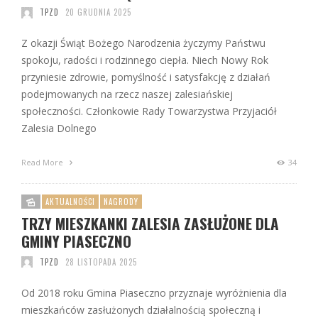
TPZD
20 GRUDNIA 2025
Z okazji Świąt Bożego Narodzenia życzymy Państwu
spokoju, radości i rodzinnego ciepła. Niech Nowy Rok
przyniesie zdrowie, pomyślność i satysfakcję z działań
podejmowanych na rzecz naszej zalesiańskiej
społeczności. Członkowie Rady Towarzystwa Przyjaciół
Zalesia Dolnego
Read More
34
AKTUALNOŚCI
NAGRODY
TRZY MIESZKANKI ZALESIA ZASŁUŻONE DLA
GMINY PIASECZNO
TPZD
28 LISTOPADA 2025
Od 2018 roku Gmina Piaseczno przyznaje wyróżnienia dla
mieszkańców zasłużonych działalnością społeczną i