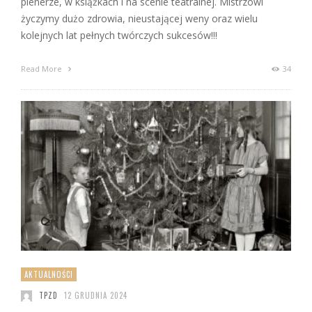
plenerze, w książkach i na scenie teatralnej. Mistrzowi
życzymy dużo zdrowia, nieustającej weny oraz wielu
kolejnych lat pełnych twórczych sukcesów!!!
Read More
34
AKTUALNOŚCI
TPZD
12 GRUDNIA 2024