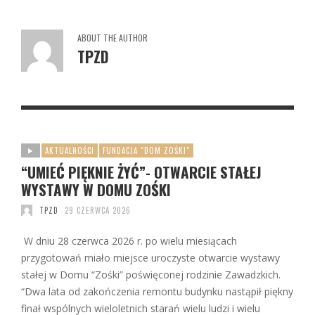
ABOUT THE AUTHOR
TPZD
AKTUALNOŚCI
FUNDACJA "DOM ZOŚKI"
“UMIEĆ PIĘKNIE ŻYĆ”- OTWARCIE STAŁEJ
WYSTAWY W DOMU ZOŚKI
TPZD
29 CZERWCA 2026
W dniu 28 czerwca 2026 r. po wielu miesiącach
przygotowań miało miejsce uroczyste otwarcie wystawy
stałej w Domu “Zośki” poświęconej rodzinie Zawadzkich.
“Dwa lata od zakończenia remontu budynku nastąpił piękny
finał wspólnych wieloletnich starań wielu ludzi i wielu