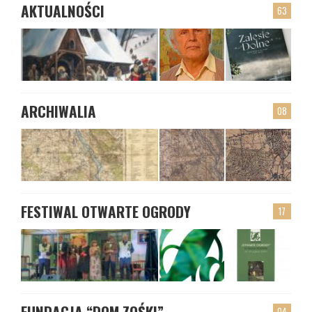
AKTUALNOŚCI
63
ARCHIWALIA
08
FESTIWAL OTWARTE OGRODY
17
FUNDACJA “DOM ZOŚKI”
04