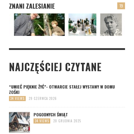
ZNANI ZALESIANIE
19
NAJCZĘŚCIEJ CZYTANE
“UMIEĆ PIĘKNIE ŻYĆ”- OTWARCIE STAŁEJ WYSTAWY W DOMU
ZOŚKI
34 VIEWS
29 CZERWCA 2026
POGODNYCH ŚWIĄT
34 VIEWS
20 GRUDNIA 2025