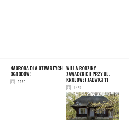
NAGRODA DLA OTWARTYCH
WILLA RODZINY
POŻ
IU
OGRODÓW!
ZAWADZKICH PRZY UL.
WI
KRÓLOWEJ JADWIGI 11
TPZD
TPZD