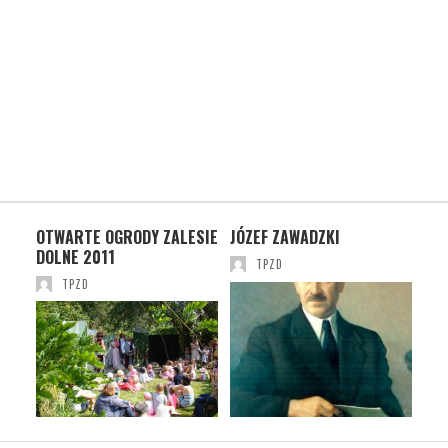
 I
OTWARTE OGRODY ZALESIE
JÓZEF ZAWADZKI
DL
DOLNE 2011
ŚR
TPZD
PR
TPZD
ZAL