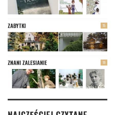
ZABYTKI
15
ZNANI ZALESIANIE
19
NAJCZĘŚCIEJ CZYTANE