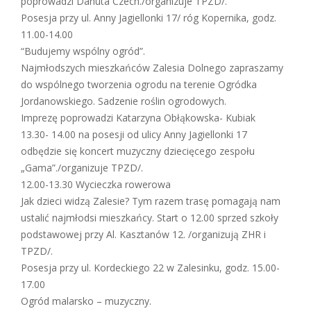
poprowadzi Danuta Czech./organizuje TPZD/.
Posesja przy ul. Anny Jagiellonki 17/ róg Kopernika, godz.
11.00-14.00
“Budujemy wspólny ogród”.
Najmłodszych mieszkańców Zalesia Dolnego zapraszamy
do wspólnego tworzenia ogrodu na terenie Ogródka
Jordanowskiego. Sadzenie roślin ogrodowych.
Imprezę poprowadzi Katarzyna Obłąkowska- Kubiak
13.30- 14.00 na posesji od ulicy Anny Jagiellonki 17
odbędzie się koncert muzyczny dziecięcego zespołu
„Gama”./organizuje TPZD/.
12.00-13.30 Wycieczka rowerowa
Jak dzieci widzą Zalesie? Tym razem trasę pomagają nam
ustalić najmłodsi mieszkańcy. Start o 12.00 sprzed szkoły
podstawowej przy Al. Kasztanów 12. /organizują ZHR i
TPZD/.
Posesja przy ul. Kordeckiego 22 w Zalesinku, godz. 15.00-
17.00
Ogród malarsko – muzyczny.