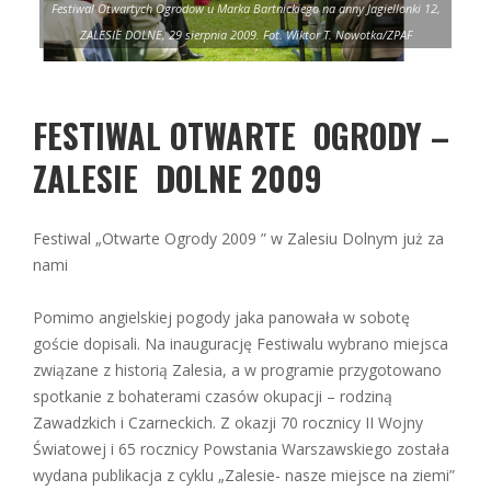
12,
Festiwal Otwartych Ogrodow u Marka Bartnickiego na anny Jagiellonki 12,
Fe
ZALESIE DOLNE, 29 sierpnia 2009. Fot. Wiktor T. Nowotka/ZPAF
FESTIWAL OTWARTE OGRODY –
ZALESIE DOLNE 2009
Festiwal „Otwarte Ogrody 2009 ” w Zalesiu Dolnym już za
nami
Pomimo angielskiej pogody jaka panowała w sobotę
goście dopisali. Na inaugurację Festiwalu wybrano miejsca
związane z historią Zalesia, a w programie przygotowano
spotkanie z bohaterami czasów okupacji – rodziną
Zawadzkich i Czarneckich. Z okazji 70 rocznicy II Wojny
Światowej i 65 rocznicy Powstania Warszawskiego została
wydana publikacja z cyklu „Zalesie- nasze miejsce na ziemi”