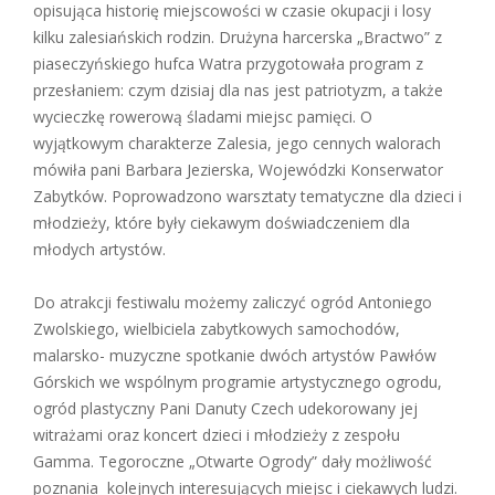
opisująca historię miejscowości w czasie okupacji i losy
kilku zalesiańskich rodzin. Drużyna harcerska „Bractwo” z
piaseczyńskiego hufca Watra przygotowała program z
przesłaniem: czym dzisiaj dla nas jest patriotyzm, a także
wycieczkę rowerową śladami miejsc pamięci. O
wyjątkowym charakterze Zalesia, jego cennych walorach
mówiła pani Barbara Jezierska, Wojewódzki Konserwator
Zabytków. Poprowadzono warsztaty tematyczne dla dzieci i
młodzieży, które były ciekawym doświadczeniem dla
młodych artystów.
Do atrakcji festiwalu możemy zaliczyć ogród Antoniego
Zwolskiego, wielbiciela zabytkowych samochodów,
malarsko- muzyczne spotkanie dwóch artystów Pawłów
Górskich we wspólnym programie artystycznego ogrodu,
ogród plastyczny Pani Danuty Czech udekorowany jej
witrażami oraz koncert dzieci i młodzieży z zespołu
Gamma. Tegoroczne „Otwarte Ogrody” dały możliwość
poznania kolejnych interesujących miejsc i ciekawych ludzi.