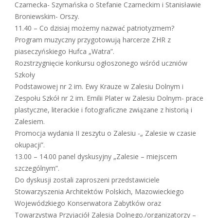
Czarnecka- Szymańska o Stefanie Czarneckim i Stanisławie
Broniewskim- Orszy.
11.40 – Co dzisiaj możemy nazwać patriotyzmem?
Program muzyczny przygotowują harcerze ZHR z
piaseczyńskiego Hufca „Watra”.
Rozstrzygnięcie konkursu ogłoszonego wśród uczniów
Szkoły
Podstawowej nr 2 im. Ewy Krauze w Zalesiu Dolnym i
Zespołu Szkół nr 2 im. Emilii Plater w Zalesiu Dolnym- prace
plastyczne, literackie i fotograficzne związane z historią i
Zalesiem.
Promocja wydania II zeszytu o Zalesiu -„ Zalesie w czasie
okupacji”.
13.00 – 14.00 panel dyskusyjny „Zalesie – miejscem
szczególnym”.
Do dyskusji zostali zaproszeni przedstawiciele
Stowarzyszenia Architektów Polskich, Mazowieckiego
Wojewódzkiego Konserwatora Zabytków oraz
Towarzystwa Przyjaciół Zalesia Dolnego./organizatorzy –