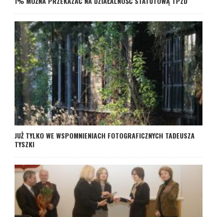
1% MOŻNA PRZEKAZAĆ NA DZIAŁALNOŚĆ STATUTOWĄ TPZD
JUŻ TYLKO WE WSPOMNIENIACH FOTOGRAFICZNYCH TADEUSZA
TYSZKI