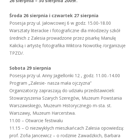
26 sierpnia – 30 sierpnia 2009r.
Środa 26 sierpnia i czwartek 27 sierpnia
Posesja przy ul. Jałowcowej 6 w godz. 15.00-18.00
Warsztaty literackie i fotograficzne dla młodzieży szkół
średnich z Zalesia prowadzone przez pisarkę Manulę
Kalicką i artystę fotografika Wiktora Nowotkę /organizuje
TPZD/.
Sobota 29 sierpnia
Posesja przy ul. Anny Jagiellonki 12 , godz. 11.00.-14.00
Program „Zalesie- nasza mała ojczyzna”
Organizatorzy zapraszają do udziału przedstawicieli:
Stowarzyszenia Szarych Szeregów, Muzeum Powstania
Warszawskiego, Muzeum Historycznego m-sta. st.
Warszawy, Muzeum Harcerstwa.
11.00 – Otwarcie festiwalu
11.15 – O niezwykłych mieszkańcach Zalesia opowiedzą:
prof. Zofia Jancewicz – o rodzinie Zawadzkich, Barbara