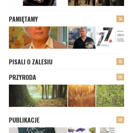
PAMIĘTAMY
14
PISALI O ZALESIU
10
PRZYRODA
06
PUBLIKACJE
08