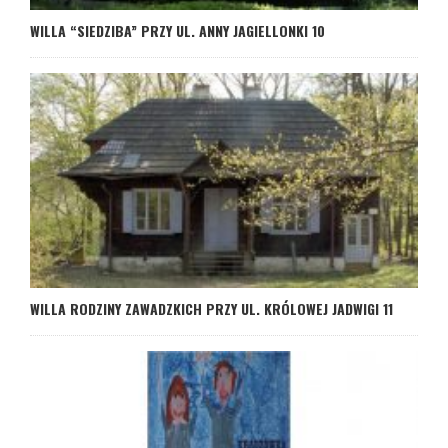
WILLA “SIEDZIBA” PRZY UL. ANNY JAGIELLONKI 10
WILLA RODZINY ZAWADZKICH PRZY UL. KRÓLOWEJ JADWIGI 11