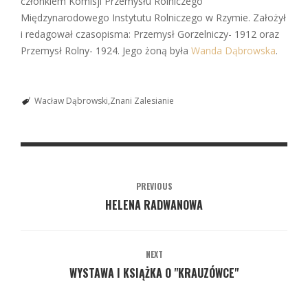
członkiem Komisji Przemysłu Rolniczego
Międzynarodowego Instytutu Rolniczego w Rzymie. Założył
i redagował czasopisma: Przemysł Gorzelniczy- 1912 oraz
Przemysł Rolny- 1924. Jego żoną była
Wanda Dąbrowska
.
Wacław Dąbrowski
Znani Zalesianie
PREVIOUS
HELENA RADWANOWA
NEXT
WYSTAWA I KSIĄŻKA O "KRAUZÓWCE"