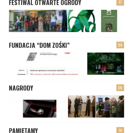
FESTIWAL OTWARTE OGRODY
17
FUNDACJA “DOM ZOŚKI”
04
NAGRODY
06
PAMIĘTAMY
14