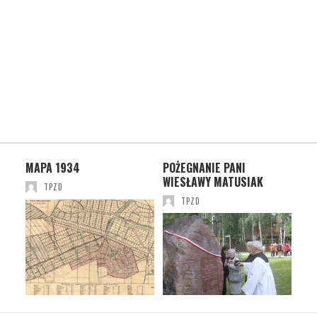
MAPA 1934
POŻEGNANIE PANI
OT
WIESŁAWY MATUSIAK
DOL
TPZD
TPZD