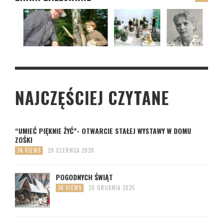
NAJCZĘŚCIEJ CZYTANE
“UMIEĆ PIĘKNIE ŻYĆ”- OTWARCIE STAŁEJ WYSTAWY W DOMU
ZOŚKI
34 VIEWS
29 CZERWCA 2026
POGODNYCH ŚWIĄT
34 VIEWS
20 GRUDNIA 2025