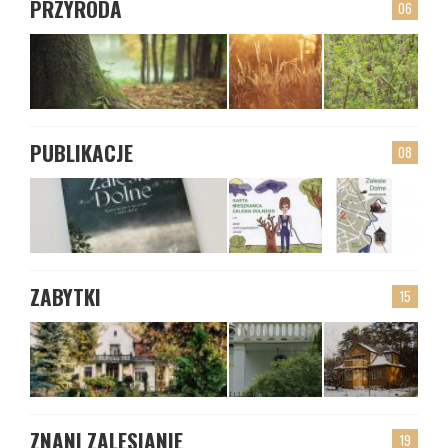
PRZYRODA
06
PUBLIKACJE
08
ZABYTKI
15
ZNANI ZALESIANIE
19