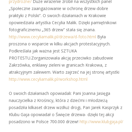
przydrozne/
Duże wrażenie zrobił na wszystkich panel
„Społeczne zaangażowanie w ochronę drzew-dobre
praktyki z Polski”. O swoich działaniach w Krakowie
opowiedziała artystka Cecylia Malik. Dzięki pamiętnikowi
fotograficznemu „365 drzew” stała się znana.
http://www.cecyliamalik.pl/drzewa/d-foto.html
Była
proszona o wsparcie w kilku akcjach protestacyjnych.
Podkreślała jak ważna jest SZTUKA
PROTESTU.Zorganizowała akcję przeciwko zabudowie
Zakrzówka, enklawy zieleni w granicach Krakowa, z
atrakcyjnym zalewem. Warto zajrzeć na jej stronę artystki
http://www.cecyliamalik.pl/workshop.html
O swoich działaniach opowiadali: Pani Joanna Jasięga
nauczycielka z Krośnicy, która z dziećmi i młodzieżą
posadziła kilkaset drzew wzdłuż drogi, Pan Jarek Kasprzyk z
Klubu Gaja opowiadał o Święcie drzewa- dzięki tej akcji
posadzono w Polsce 700.000 drzew!
http://www.klubgaja.pl/