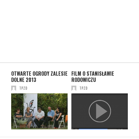
AN
OTWARTE OGRODY ZALESIE
FILM O STANISŁAWIE
77
DOLNE 2013
RODOWICZU
PO
WA
TPZD
TPZD