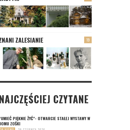
ZNANI ZALESIANIE
19
NAJCZĘŚCIEJ CZYTANE
“UMIEĆ PIĘKNIE ŻYĆ”- OTWARCIE STAŁEJ WYSTAWY W
DOMU ZOŚKI
34 VIEWS
29 CZERWCA 2026