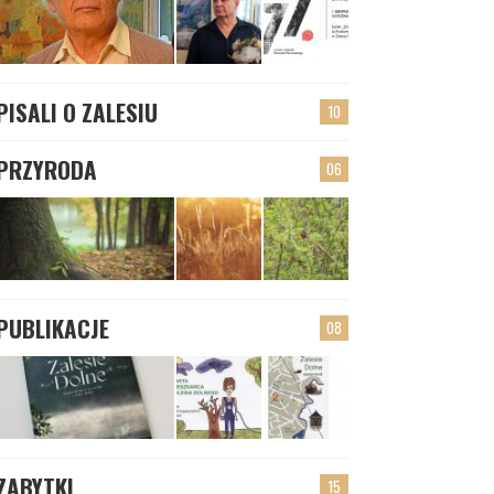
PISALI O ZALESIU
10
PRZYRODA
06
PUBLIKACJE
08
ZABYTKI
15