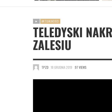
AKTUALNOŚCI
TELEDYSKI NAK
ZALESIU
TPZD
18 GRUDNIA 2019
97 VIEWS