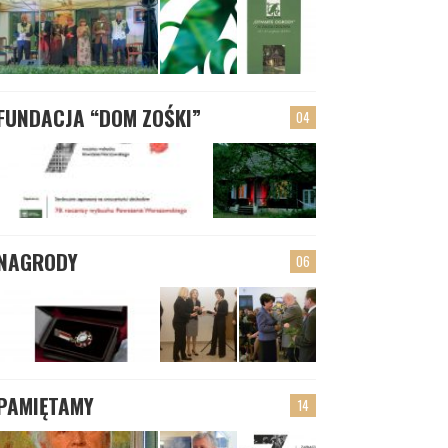
FUNDACJA “DOM ZOŚKI”
04
NAGRODY
06
PAMIĘTAMY
14