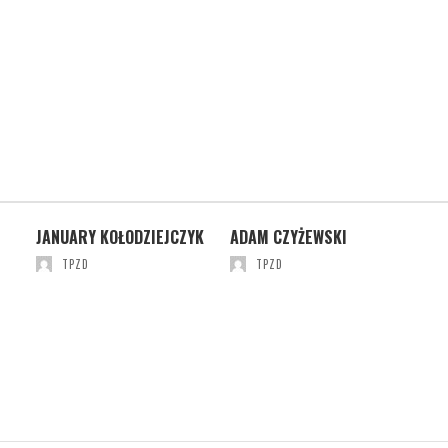
TTA
JANUARY KOŁODZIEJCZYK
ADAM CZYŻEWSKI
HE
TPZD
TPZD