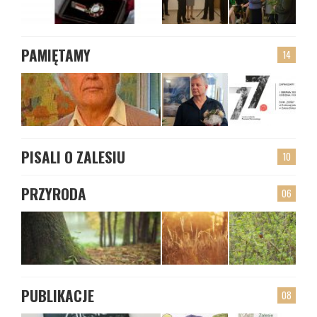
PAMIĘTAMY
14
PISALI O ZALESIU
10
PRZYRODA
06
PUBLIKACJE
08