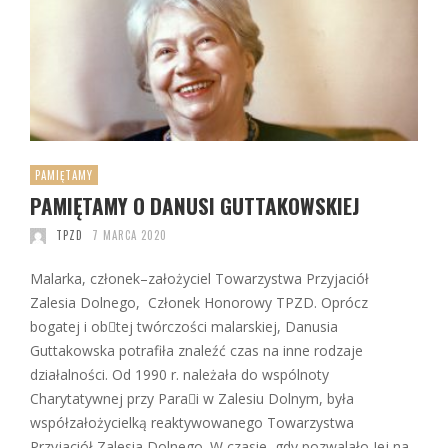
PAMIĘTAMY
PAMIĘTAMY O DANUSI GUTTAKOWSKIEJ
TPZD
7 MARCA 2020
Malarka, członek–założyciel Towarzystwa Przyjaciół
Zalesia Dolnego, Członek Honorowy TPZD. Oprócz
bogatej i obtej twórczości malarskiej, Danusia
Guttakowska potrafiła znaleźć czas na inne rodzaje
działalności. Od 1990 r. należała do wspólnoty
Charytatywnej przy Parai w Zalesiu Dolnym, była
współzałożycielką reaktywowanego Towarzystwa
Przyjaciół Zalesia Dolnego. W czasie, gdy pozwalało Jej na