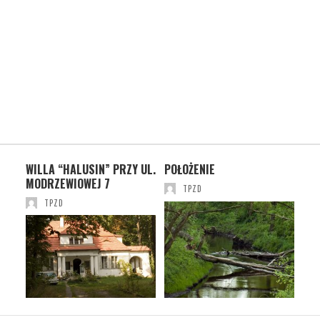
YK
WILLA “HALUSIN” PRZY UL.
POŁOŻENIE
WA
MODRZEWIOWEJ 7
TPZD
TPZD