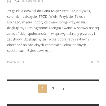
TPZD
19 GRUDNIA 2019
29 grudnia odszedł do Pana Ksiądz Ireneusz Jędryszek,
członek – założyciel TPZD, Wielki Przyjaciel Zalesia
Dolnego, mądry i dobry człowiek. Drogi Przyjacielu,
dziękujemy Ci za ogromne zaangażowanie w sprawy naszej
zalesiańskiej społeczności – w sprawy ochrony przyrody i
zabytków. Dziękujemy za Twoje dobre rady i aktywną
obecność na oficjalnych zebraniach i okazjonalnych
spotkaniach. Byłeś zawsze …
Read More
699
1
2