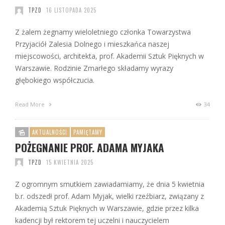
TPZD
16 LISTOPADA 2025
Z żalem żegnamy wieloletniego członka Towarzystwa
Przyjaciół Zalesia Dolnego i mieszkańca naszej
miejscowości, architekta, prof. Akademii Sztuk Pięknych w
Warszawie. Rodzinie Zmarłego składamy wyrazy
głębokiego współczucia.
Read More
34
AKTUALNOŚCI
PAMIĘTAMY
POŻEGNANIE PROF. ADAMA MYJAKA
TPZD
15 KWIETNIA 2025
Z ogromnym smutkiem zawiadamiamy, że dnia 5 kwietnia
b.r. odszedł prof. Adam Myjak, wielki rzeźbiarz, związany z
Akademią Sztuk Pięknych w Warszawie, gdzie przez kilka
kadencji był rektorem tej uczelni i nauczycielem