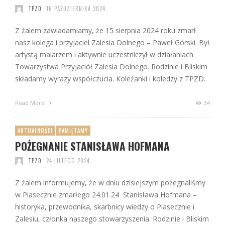
TPZD
16 PAŹDZIERNIKA 2024
Z żalem zawiadamiamy, że 15 sierpnia 2024 roku zmarł
nasz kolega i przyjaciel Zalesia Dolnego – Paweł Górski. Był
artystą malarzem i aktywnie uczestniczył w działaniach
Towarzystwa Przyjaciół Zalesia Dolnego. Rodzinie i Bliskim
składamy wyrazy współczucia. Koleżanki i koledzy z TPZD.
Read More
34
AKTUALNOŚCI
PAMIĘTAMY
POŻEGNANIE STANISŁAWA HOFMANA
TPZD
24 LUTEGO 2024
Z żalem informujemy, że w dniu dzisiejszym pożegnaliśmy
w Piasecznie zmarłego 24.01.24 Stanisława Hofmana –
historyka, przewodnika, skarbnicy wiedzy o Piasecznie i
Zalesiu, członka naszego stowarzyszenia. Rodzinie i Bliskim