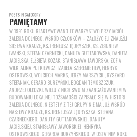
POSTS IN CATEGORY
PAMIĘTAMY
W 1991 ROKU REAKTYWOWANO TOWARZYSTWO PRZYJACIÓŁ
ZALESIA DOLNEGO. WŚRÓD CZŁONKÓW – ZAŁOŻYCIELI ZNALEŹLI
SIĘ: EWA KRAUZE, KS. IRENEUSZ JĘDRYSZEK, KS. ZBIGNIEW
IWAŃSKI, STEFAN CZARNECKI, DANUTA GUTTAKOWSKA, DANUTA
JAGIELSKA, ELŻBIETA KOZAK, STANISŁAWA JAWORSKA, ZOFIA
WILK, ALINA PUTKIEWICZ, IZABELA SZEREMIETIEW, HENRYK
OSTROWSKI, WOJCIECH MARKS, JERZY MARSZYCKI, RYSZARD
STEFANIAK, GERARD BURZYŃSKI, BOGDAN TEMOSZCZUK,
ANDRZEJ OLĘDZKI. WIELU Z NICH SWOIM ZAANGAŻOWANIEM W
BUDOWANIU LOKALNEJ TOŻSAMOŚCI ZAPISAŁO SIĘ W HISTORII
ZALESIA DOLNEGO. NIESTETY Z TEJ GRUPY NIE MA JUŻ WŚRÓD
NAS: EWY KRAUZE, KS. IRENEUSZA JĘDRYSZKA, STEFANA
CZARNECKIEGO, DANUTY GUTTAKOWSKIEJ, DANUTY
JAGIELSKIEJ, STANISŁAWY JAWORSKIEJ, HENRYKA
OSTROWSKIEGO, GERARDA BURZYŃSKIEGO. W OSTATNIM ROKU