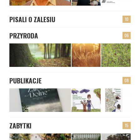
PISALI O ZALESIU
10
PRZYRODA
06
PUBLIKACJE
08
ZABYTKI
15