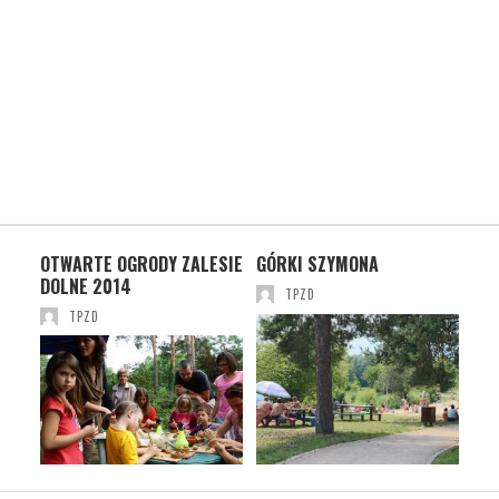
SIE
OTWARTE OGRODY ZALESIE
GÓRKI SZYMONA
OT
DOLNE 2014
DO
TPZD
TPZD