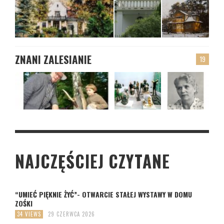
ZNANI ZALESIANIE
19
NAJCZĘŚCIEJ CZYTANE
“UMIEĆ PIĘKNIE ŻYĆ”- OTWARCIE STAŁEJ WYSTAWY W DOMU
ZOŚKI
34 VIEWS
29 CZERWCA 2026