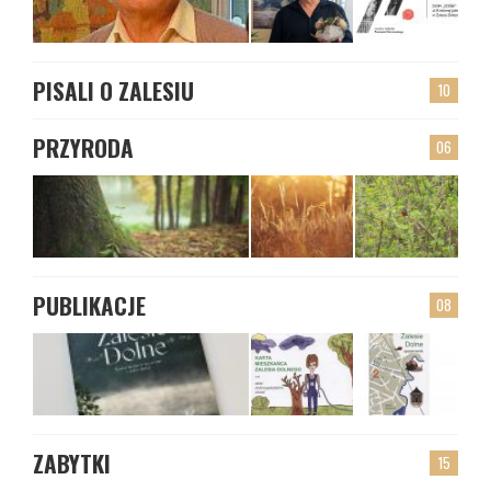
PISALI O ZALESIU
10
PRZYRODA
06
PUBLIKACJE
08
ZABYTKI
15