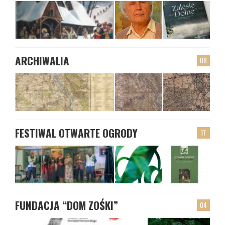
ARCHIWALIA
08
FESTIWAL OTWARTE OGRODY
17
FUNDACJA “DOM ZOŚKI”
04