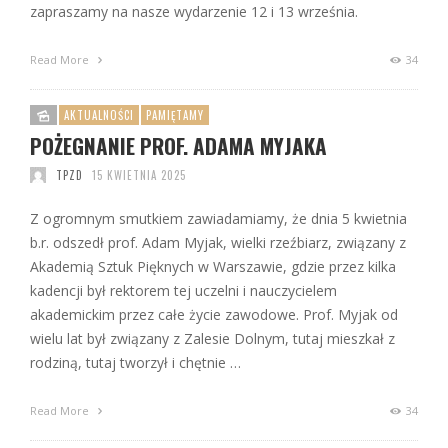
zapraszamy na nasze wydarzenie 12 i 13 września.
Read More
34
AKTUALNOŚCI
PAMIĘTAMY
POŻEGNANIE PROF. ADAMA MYJAKA
TPZD
15 KWIETNIA 2025
Z ogromnym smutkiem zawiadamiamy, że dnia 5 kwietnia
b.r. odszedł prof. Adam Myjak, wielki rzeźbiarz, związany z
Akademią Sztuk Pięknych w Warszawie, gdzie przez kilka
kadencji był rektorem tej uczelni i nauczycielem
akademickim przez całe życie zawodowe. Prof. Myjak od
wielu lat był związany z Zalesie Dolnym, tutaj mieszkał z
rodziną, tutaj tworzył i chętnie …
Read More
34