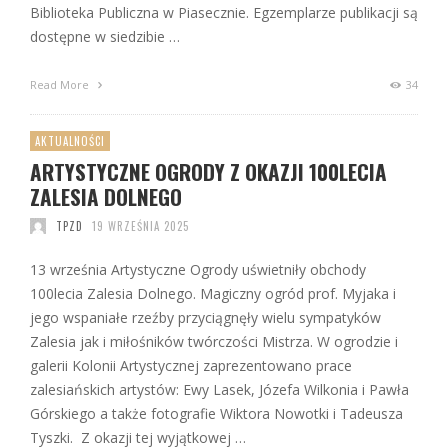
Biblioteka Publiczna w Piasecznie. Egzemplarze publikacji są
dostępne w siedzibie …
Read More
34
AKTUALNOŚCI
ARTYSTYCZNE OGRODY Z OKAZJI 100LECIA
ZALESIA DOLNEGO
TPZD
19 WRZEŚNIA 2025
13 września Artystyczne Ogrody uświetniły obchody
100lecia Zalesia Dolnego. Magiczny ogród prof. Myjaka i
jego wspaniałe rzeźby przyciągnęły wielu sympatyków
Zalesia jak i miłośników twórczości Mistrza. W ogrodzie i
galerii Kolonii Artystycznej zaprezentowano prace
zalesiańskich artystów: Ewy Lasek, Józefa Wilkonia i Pawła
Górskiego a także fotografie Wiktora Nowotki i Tadeusza
Tyszki. Z okazji tej wyjątkowej …