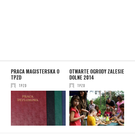
PRACA MAGISTERSKA O
OTWARTE OGRODY ZALESIE
OT
TPZD
DOLNE 2014
DO
TPZD
TPZD