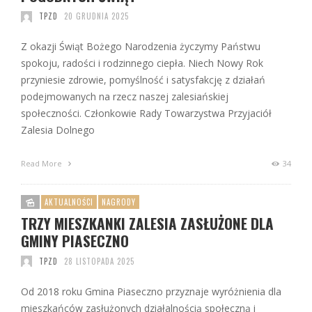
TPZD
20 GRUDNIA 2025
Z okazji Świąt Bożego Narodzenia życzymy Państwu
spokoju, radości i rodzinnego ciepła. Niech Nowy Rok
przyniesie zdrowie, pomyślność i satysfakcję z działań
podejmowanych na rzecz naszej zalesiańskiej
społeczności. Członkowie Rady Towarzystwa Przyjaciół
Zalesia Dolnego
Read More
34
AKTUALNOŚCI
NAGRODY
TRZY MIESZKANKI ZALESIA ZASŁUŻONE DLA
GMINY PIASECZNO
TPZD
28 LISTOPADA 2025
Od 2018 roku Gmina Piaseczno przyznaje wyróżnienia dla
mieszkańców zasłużonych działalnością społeczną i