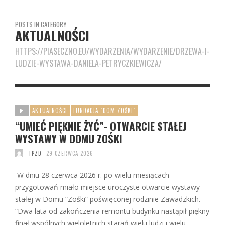
POSTS IN CATEGORY
AKTUALNOŚCI
HTTPS://PIASECZNO.EU/WYDARZENIA/WYDARZENIE/DRZEWA-I-
LUDZIE-WYSTAWA-DANIELA-PETRYCZKIEWICZA/
AKTUALNOŚCI
FUNDACJA "DOM ZOŚKI"
“UMIEĆ PIĘKNIE ŻYĆ”- OTWARCIE STAŁEJ
WYSTAWY W DOMU ZOŚKI
TPZD
29 CZERWCA 2026
W dniu 28 czerwca 2026 r. po wielu miesiącach
przygotowań miało miejsce uroczyste otwarcie wystawy
stałej w Domu “Zośki” poświęconej rodzinie Zawadzkich.
“Dwa lata od zakończenia remontu budynku nastąpił piękny
finał wspólnych wieloletnich starań wielu ludzi i wielu