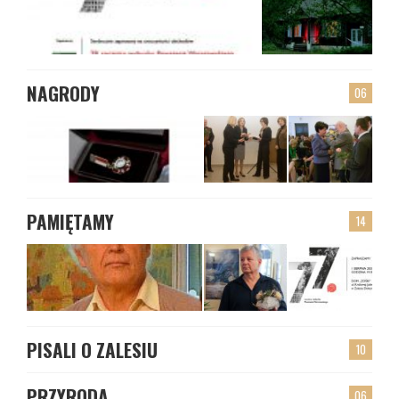
NAGRODY
06
PAMIĘTAMY
14
PISALI O ZALESIU
10
PRZYRODA
06