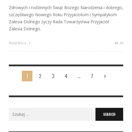
Zdrowych i rodzinnych Świąt Bożego Narodzenia i dobrego,
szczęśliwego Nowego Roku Przyjaciołom i Sympatykom
Zalesia Dolnego życzy Rada Towarzystwa Przyjaciół
Zalesia Dolnego.
Read More
34
1
2
3
4
…
7
Search
for: