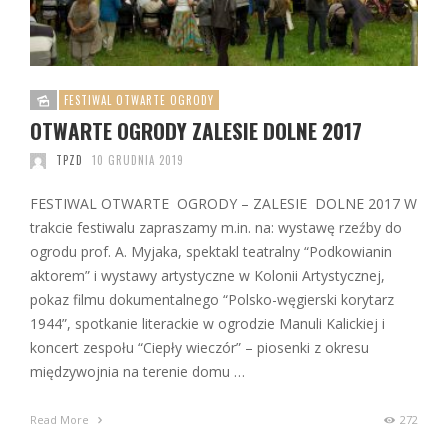
FESTIWAL OTWARTE OGRODY
OTWARTE OGRODY ZALESIE DOLNE 2017
TPZD
10 GRUDNIA 2019
FESTIWAL OTWARTE OGRODY – ZALESIE DOLNE 2017 W
trakcie festiwalu zapraszamy m.in. na: wystawę rzeźby do
ogrodu prof. A. Myjaka, spektakl teatralny “Podkowianin
aktorem” i wystawy artystyczne w Kolonii Artystycznej,
pokaz filmu dokumentalnego “Polsko-węgierski korytarz
1944”, spotkanie literackie w ogrodzie Manuli Kalickiej i
koncert zespołu “Ciepły wieczór” – piosenki z okresu
międzywojnia na terenie domu …
Read More
272