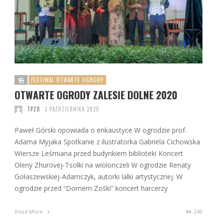
FESTIWAL OTWARTE OGRODY
OTWARTE OGRODY ZALESIE DOLNE 2020
TPZD
3 PAŹDZIERNIKA 2020
Paweł Górski opowiada o enkaustyce W ogrodzie prof.
Adama Myjaka Spotkanie z ilustratorka Gabriela Cichowska
Wiersze Leśmiana przed budynkiem biblioteki Koncert
Oleny Zhurovej-Tsolki na wiolonczeli W ogrodzie Renaty
Gołaszewskiej-Adamczyk, autorki lalki artystycznej. W
ogrodzie przed “Domem Zośki” koncert harcerzy
Read More
249