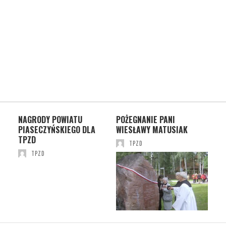
JĄ.
NAGRODY POWIATU
POŻEGNANIE PANI
OT
PIASECZYŃSKIEGO DLA
WIESŁAWY MATUSIAK
DO
TPZD
TPZD
TPZD