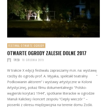
FESTIWAL OTWARTE OGRODY
OTWARTE OGRODY ZALESIE DOLNE 2017
TPZD
18 GRUDNIA 2019
W trakcie X edycji festiwalu zapraszamy m.in. na: wystawę
rzeźby do ogrodu prof. A. Myjaka, spektakl teatralny ”
Podkowianin aktorem” i wystawy artystyczne w Kolonii
Artystycznej, pokaz filmu dokumentalnego “Polsko-
węgierski korytarz 1944”, spotkanie literackie w ogrodzie
Manuli Kalickiej i koncert zespołu “Ciepły wieczór ” –
piosenki z okresu międzywojnia na terenie domu Zośki.