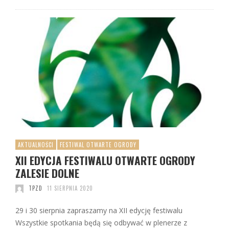
AKTUALNOŚCI
FESTIWAL OTWARTE OGRODY
XII EDYCJA FESTIWALU OTWARTE OGRODY
ZALESIE DOLNE
TPZD
11 SIERPNIA 2020
29 i 30 sierpnia zapraszamy na XII edycję festiwalu
Wszystkie spotkania będą się odbywać w plenerze z