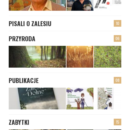
PISALI O ZALESIU
10
PRZYRODA
06
PUBLIKACJE
08
ZABYTKI
15