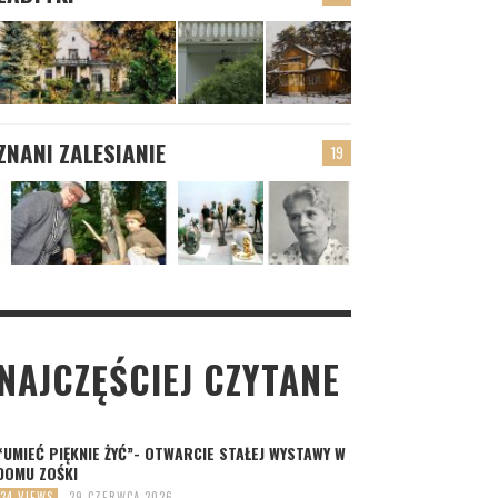
ZNANI ZALESIANIE
19
NAJCZĘŚCIEJ CZYTANE
“UMIEĆ PIĘKNIE ŻYĆ”- OTWARCIE STAŁEJ WYSTAWY W
DOMU ZOŚKI
34 VIEWS
29 CZERWCA 2026