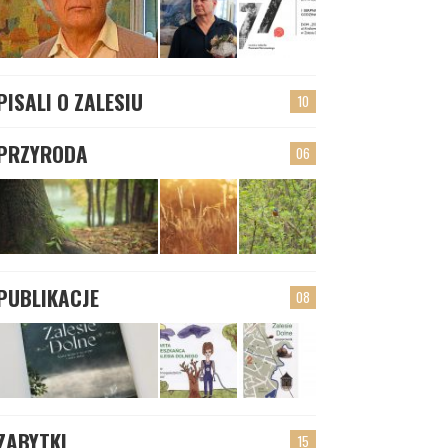
PISALI O ZALESIU
10
PRZYRODA
06
PUBLIKACJE
08
ZABYTKI
15