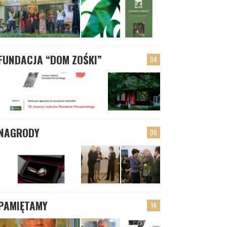
FUNDACJA “DOM ZOŚKI”
04
NAGRODY
06
PAMIĘTAMY
14