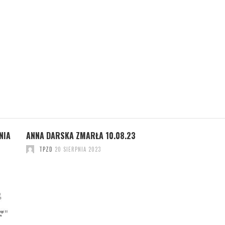
NIA
ANNA DARSKA ZMARŁA 10.08.23
POŁOŻENIE
TPZD
20 SIERPNIA 2023
TPZD
18 GRUDNIA 