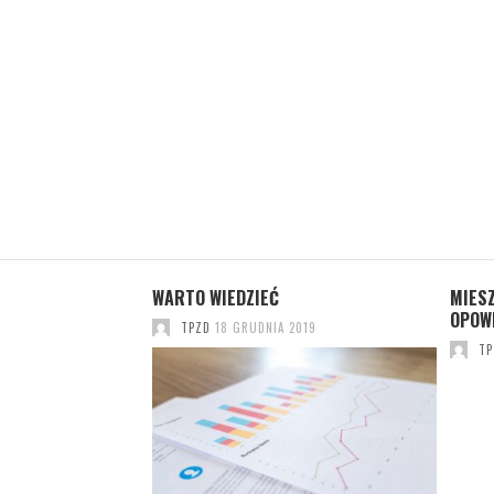
WARTO WIEDZIEĆ
MIES
OPOWI
019
TPZD
18 GRUDNIA 2019
TP