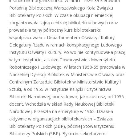
instruktorka-organizatorka. W latach 1929-39 kierowała
Poradnią Biblioteczną Warszawskiego Koła Związku
Bibliotekarzy Polskich. W czasie okupacji niemieckiej
zorganizowała tajną centralę bibliotek ruchowych oraz
prowadziła tajny półroczny kurs bibliotekarski;
współpracowała z Departamentem Oświaty i Kultury
Delegatury Rządu w ramach konspiracyjnego Ludowego
Instytutu Oświaty i Kultury. Po wojnie kontynuowała pracę
w tym instytucie, a także Towarzystwie Uniwersytetu
Robotniczego i Ludowego. W latach 1950-55 pracowała w
Naczelnej Dyrekcji Bibliotek w Ministerstwie Oświaty oraz
Centralnym Zarządzie Bibliotek w Ministerstwie Kultury i
Sztuki, a od 1955 w Instytucie Książki i Czytelnictwa
Bibioteki Narodowej, początkowo, jako kustosz, od 1956
docent. Wchodziła w skład Rady Naukowej Biblioteki
Narodowej. Przeszła na emeryturę w 1962. Działała
aktywnie w organizacjach bibliotekarskich – Związku
Bibliotekarzy Polskich (ZBP), później Stowarzyszeniu
Biblioterzy Polskich (SBP). Był m.in. sekretarzem i