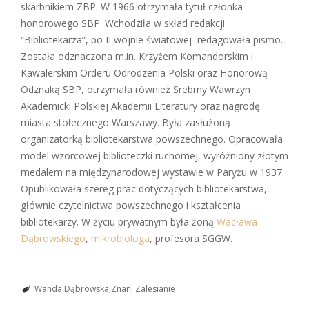
skarbnikiem ZBP. W 1966 otrzymała tytuł członka
honorowego SBP. Wchodziła w skład redakcji
“Bibliotekarza”, po II wojnie światowej redagowała pismo.
Została odznaczona m.in. Krzyżem Komandorskim i
Kawalerskim Orderu Odrodzenia Polski oraz Honorową
Odznaką SBP, otrzymała również Srebrny Wawrzyn
Akademicki Polskiej Akademii Literatury oraz nagrodę
miasta stołecznego Warszawy. Była zasłużoną
organizatorką bibliotekarstwa powszechnego. Opracowała
model wzorcowej biblioteczki ruchomej, wyróżniony złotym
medalem na międzynarodowej wystawie w Paryżu w 1937.
Opublikowała szereg prac dotyczących bibliotekarstwa,
głównie czytelnictwa powszechnego i kształcenia
bibliotekarzy. W życiu prywatnym była żoną
Wacława
Dąbrowskiego
,
mikrobiologa
, profesora SGGW.
Wanda Dąbrowska
Znani Zalesianie