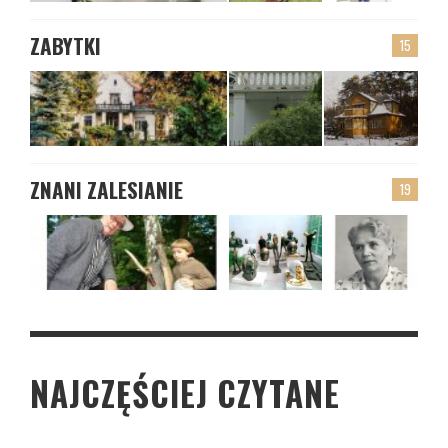
ZABYTKI
15
ZNANI ZALESIANIE
19
NAJCZĘŚCIEJ CZYTANE