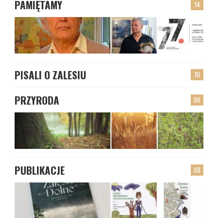
PAMIĘTAMY
14
PISALI O ZALESIU
10
PRZYRODA
06
PUBLIKACJE
08