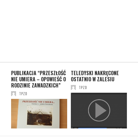
PUBLIKACJA “PRZESZŁOŚĆ
TELEDYSKI NAKRĘCONE
AN
NIE UMIERA – OPOWIEŚĆ O
OSTATNIO W ZALESIU
RODZINIE ZAWADZKICH”
TPZD
TPZD