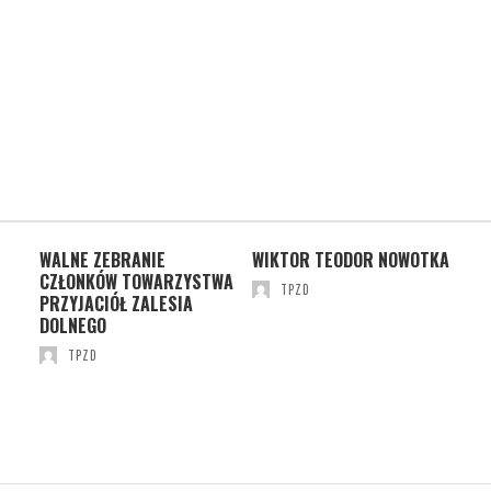
SIE
WALNE ZEBRANIE
WIKTOR TEODOR NOWOTKA
WIL
CZŁONKÓW TOWARZYSTWA
MO
TPZD
PRZYJACIÓŁ ZALESIA
DOLNEGO
TPZD