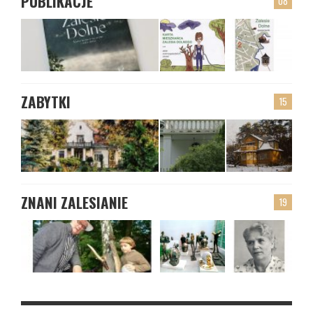
PUBLIKACJE
08
ZABYTKI
15
ZNANI ZALESIANIE
19