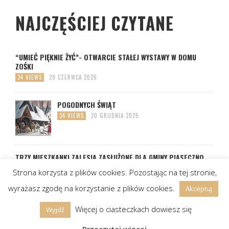
NAJCZĘŚCIEJ CZYTANE
“UMIEĆ PIĘKNIE ŻYĆ”- OTWARCIE STAŁEJ WYSTAWY W DOMU
ZOŚKI
34 VIEWS
29 CZERWCA 2026
POGODNYCH ŚWIĄT
34 VIEWS
20 GRUDNIA 2025
TRZY MIESZKANKI ZALESIA ZASŁUŻONE DLA GMINY PIASECZNO
34 VIEWS
28 LISTOPADA 2025
Strona korzysta z plików cookies. Pozostając na tej stronie,
wyrażasz zgodę na korzystanie z plików cookies.
Akceptuj
Więcej o ciasteczkach dowiesz się
Wyjdź
Copyright ©, All Rights Reserved. Made with ♥ in Warsaw.