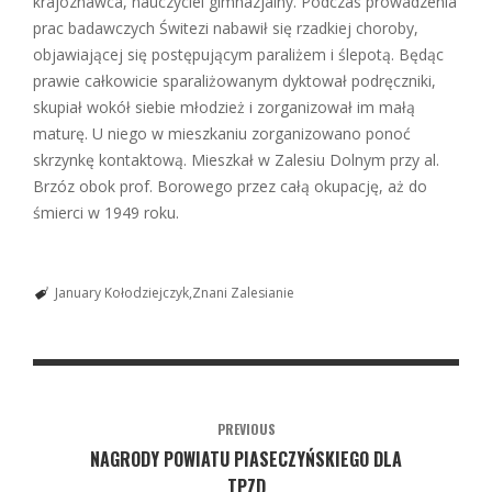
krajoznawca, nauczyciel gimnazjalny. Podczas prowadzenia
prac badawczych Świtezi nabawił się rzadkiej choroby,
objawiającej się postępującym paraliżem i ślepotą. Będąc
prawie całkowicie sparaliżowanym dyktował podręczniki,
skupiał wokół siebie młodzież i zorganizował im małą
maturę. U niego w mieszkaniu zorganizowano ponoć
skrzynkę kontaktową. Mieszkał w Zalesiu Dolnym przy al.
Brzóz obok prof. Borowego przez całą okupację, aż do
śmierci w 1949 roku.
January Kołodziejczyk
Znani Zalesianie
PREVIOUS
NAGRODY POWIATU PIASECZYŃSKIEGO DLA
TPZD