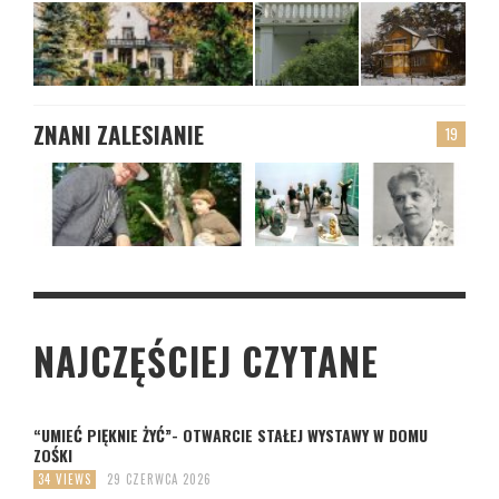
ZNANI ZALESIANIE
19
NAJCZĘŚCIEJ CZYTANE
“UMIEĆ PIĘKNIE ŻYĆ”- OTWARCIE STAŁEJ WYSTAWY W DOMU
ZOŚKI
34 VIEWS
29 CZERWCA 2026