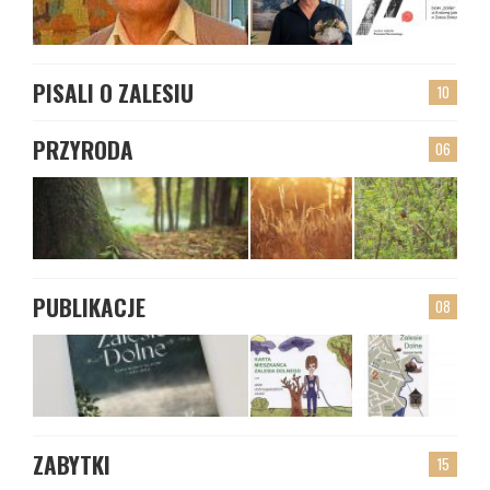
PISALI O ZALESIU
10
PRZYRODA
06
PUBLIKACJE
08
ZABYTKI
15