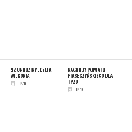
CH
92 URODZINY JÓZEFA
NAGRODY POWIATU
ST
WILKONIA
PIASECZYŃSKIEGO DLA
TPZD
TPZD
TPZD