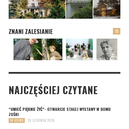
ZNANI ZALESIANIE
19
NAJCZĘŚCIEJ CZYTANE
“UMIEĆ PIĘKNIE ŻYĆ”- OTWARCIE STAŁEJ WYSTAWY W DOMU
ZOŚKI
34 VIEWS
29 CZERWCA 2026