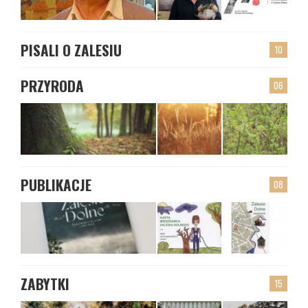
PISALI O ZALESIU
10
PRZYRODA
06
PUBLIKACJE
08
ZABYTKI
15