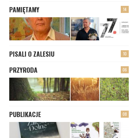
PAMIĘTAMY
14
PISALI O ZALESIU
10
PRZYRODA
06
PUBLIKACJE
08