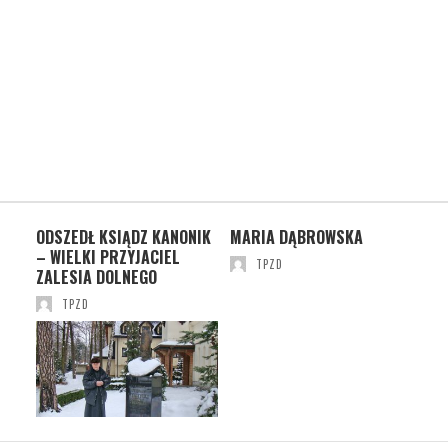
ODSZEDŁ KSIĄDZ KANONIK
MARIA DĄBROWSKA
ŻE
IU
– WIELKI PRZYJACIEL
SZ
TPZD
ZALESIA DOLNEGO
TPZD