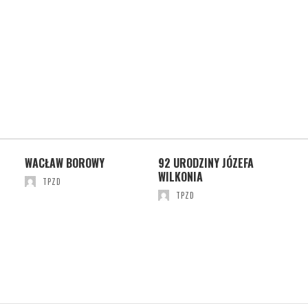
ZY
WACŁAW BOROWY
92 URODZINY JÓZEFA
ZI
WILKONIA
TPZD
TPZD