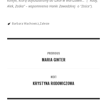
kolejki, którą dojeżdżalismy do szkół w Warszawie…
” (” Rudy,
Alek, Zośka” – wspomnienia Hanki Zawadzkiej o “Zośce”).
Barbara Wachowicz
Zalesie
PREVIOUS
MARIA GINTER
NEXT
KRYSTYNA RODOWICZOWA