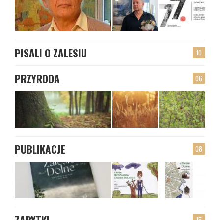
PISALI O ZALESIU
10
PRZYRODA
06
PUBLIKACJE
08
ZABYTKI
15