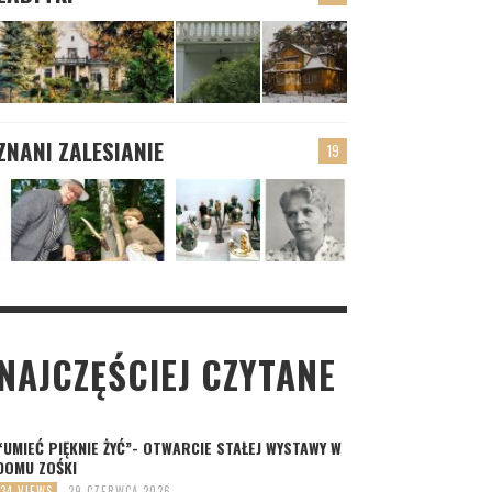
ZNANI ZALESIANIE
19
NAJCZĘŚCIEJ CZYTANE
“UMIEĆ PIĘKNIE ŻYĆ”- OTWARCIE STAŁEJ WYSTAWY W
DOMU ZOŚKI
34 VIEWS
29 CZERWCA 2026