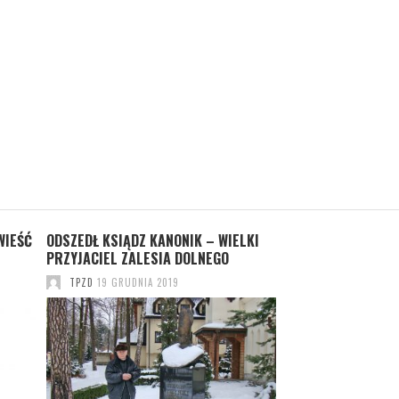
WIEŚĆ
ODSZEDŁ KSIĄDZ KANONIK – WIELKI
TPZD UHONOROWA
PRZYJACIEL ZALESIA DOLNEGO
ZASŁUŻONY DLA K
TPZD
19 GRUDNIA 2019
TPZD
18 GRUDNIA 