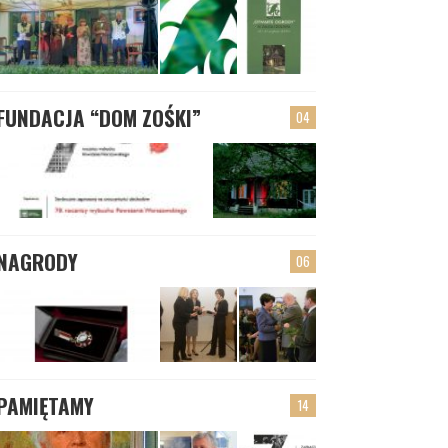
FUNDACJA “DOM ZOŚKI”
04
NAGRODY
06
PAMIĘTAMY
14