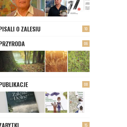
PISALI O ZALESIU
10
PRZYRODA
06
PUBLIKACJE
08
ZABYTKI
15