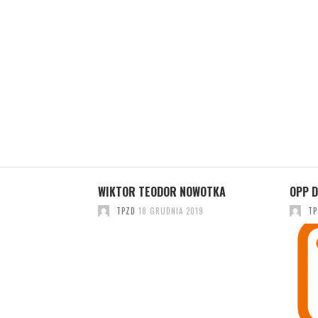
ASZE MIEJSCE NA
WIKTOR TEODOR NOWOTKA
OPP D
TPZD
18 GRUDNIA 2019
TP
 2025