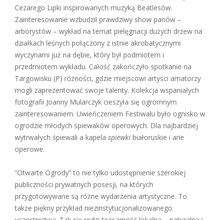
Cezarego Lipki inspirowanych muzyką Beatlesów.
Zainteresowanie wzbudził prawdziwy show panów –
arborystów – wykład na temat pielęgnacji dużych drzew na
działkach leśnych połączony z istnie akrobatycznymi
wyczynami już na dębie, który był podmiotem i
przedmiotem wykładu. Całość zakończyło spotkanie na
Targowisku (P) różności, gdzie miejscowi artyści amatorzy
mogli zaprezentować swoje talenty. Kolekcja wspaniałych
fotografii Joanny Mularczyk cieszyła się ogromnym
zainteresowaniem. Uwieńczeniem Festiwalu było ognisko w
ogrodzie młodych śpiewaków operowych. Dla najbardziej
wytrwałych śpiewali a kapela
spiewki
białoruskie i arie
operowe.
“Otwarte Ogrody” to nie tylko udostępnienie szerokiej
publiczności prywatnych posesji, na których
przygotowywane są różne wydarzenia artystyczne. To
także piękny przykład niezinstytucjonalizowanego
uczestnictwa. Tak się rodzi tożsamość lokalna – naturalna i