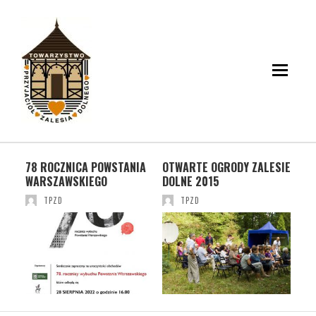
IA
OTWARTE OGRODY ZALESIE
OTWARTE OGRODY ZALESIE
DO
DOLNE 2015
DOLNE 2018
5
TPZD
TPZD