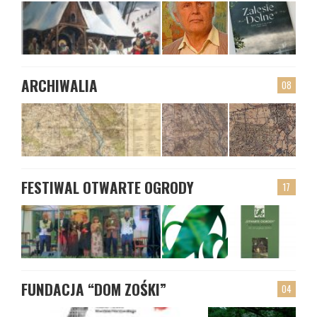
ARCHIWALIA
08
FESTIWAL OTWARTE OGRODY
17
FUNDACJA “DOM ZOŚKI”
04