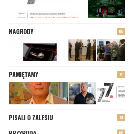
NAGRODY
06
PAMIĘTAMY
14
PISALI O ZALESIU
10
PRZYRODA
06