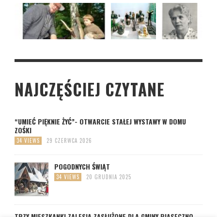
NAJCZĘŚCIEJ CZYTANE
“UMIEĆ PIĘKNIE ŻYĆ”- OTWARCIE STAŁEJ WYSTAWY W DOMU
ZOŚKI
34 VIEWS
29 CZERWCA 2026
POGODNYCH ŚWIĄT
34 VIEWS
20 GRUDNIA 2025
TRZY MIESZKANKI ZALESIA ZASŁUŻONE DLA GMINY PIASECZNO