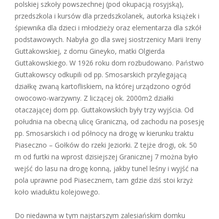
polskiej szkoły powszechnej (pod okupacją rosyjską),
przedszkola i kursów dla przedszkolanek, autorka książek i
śpiewnika dla dzieci i młodzieży oraz elementarza dla szkół
podstawowych. Nabyła go dla swej siostrzenicy Marii Ireny
Guttakowskiej, z domu Gineyko, matki Olgierda
Guttakowskiego. W 1926 roku dom rozbudowano. Państwo
Guttakowscy odkupili od pp. Smosarskich przylegającą
działkę zwaną kartofliskiem, na której urządzono ogród
owocowo-warzywny. Z liczącej ok. 2000m2 działki
otaczającej dom pp. Guttakowskich były trzy wyjścia. Od
południa na obecną ulicę Graniczną, od zachodu na posesję
pp. Smosarskich i od północy na drogę w kierunku traktu
Piaseczno – Gołków do rzeki Jeziorki. Z tejże drogi, ok. 50
m od furtki na wprost dzisiejszej Granicznej 7 można było
wejść do lasu na drogę konną, jakby tunel leśny i wyjść na
pola uprawne pod Piasecznem, tam gdzie dziś stoi krzyż
koło wiaduktu kolejowego.
Do niedawna w tym najstarszym zalesiańskim domku