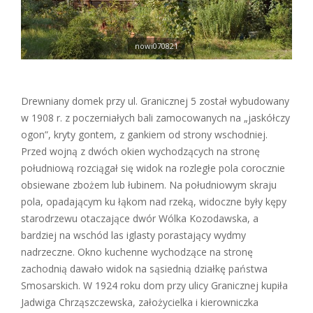
nowi070821
Drewniany domek przy ul. Granicznej 5 został wybudowany
w 1908 r. z poczerniałych bali zamocowanych na „jaskółczy
ogon”, kryty gontem, z gankiem od strony wschodniej.
Przed wojną z dwóch okien wychodzących na stronę
południową rozciągał się widok na rozległe pola corocznie
obsiewane zbożem lub łubinem. Na południowym skraju
pola, opadającym ku łąkom nad rzeką, widoczne były kępy
starodrzewu otaczające dwór Wólka Kozodawska, a
bardziej na wschód las iglasty porastający wydmy
nadrzeczne. Okno kuchenne wychodzące na stronę
zachodnią dawało widok na sąsiednią działkę państwa
Smosarskich. W 1924 roku dom przy ulicy Granicznej kupiła
Jadwiga Chrząszczewska, założycielka i kierowniczka