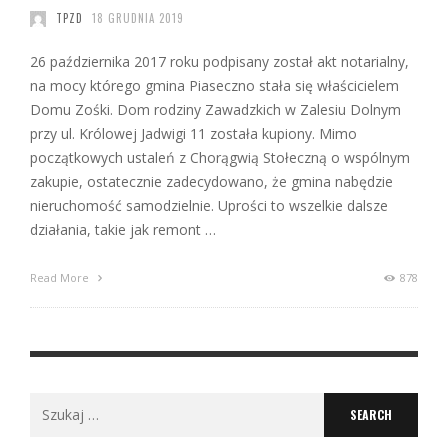
TPZD
18 GRUDNIA 2019
26 października 2017 roku podpisany został akt notarialny,
na mocy którego gmina Piaseczno stała się właścicielem
Domu Zośki. Dom rodziny Zawadzkich w Zalesiu Dolnym
przy ul. Królowej Jadwigi 11 została kupiony. Mimo
początkowych ustaleń z Chorągwią Stołeczną o wspólnym
zakupie, ostatecznie zadecydowano, że gmina nabędzie
nieruchomość samodzielnie. Uprości to wszelkie dalsze
działania, takie jak remont …
Read More
878
Search
for: