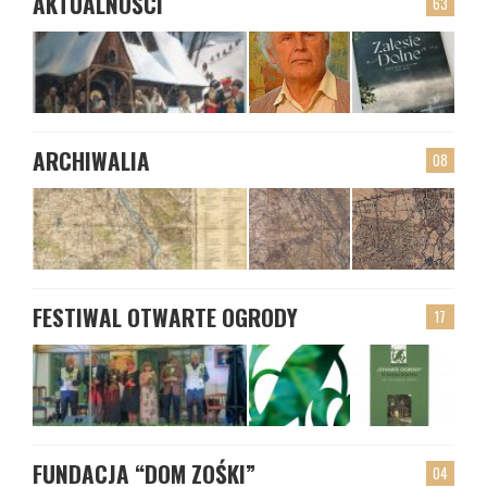
AKTUALNOŚCI
63
ARCHIWALIA
08
FESTIWAL OTWARTE OGRODY
17
FUNDACJA “DOM ZOŚKI”
04