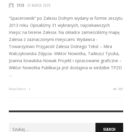
TPZD
23 MARCA 2020
“Spacerownik” po Zalesiu Dolnym wydany w formie zeszytu
2013 roku. Opisaliśmy 31 wybranych, najciekawszych
miejsc na terenie Zalesia. Na okładce zamieściliśmy mapę
Zalesia z zaznaczonymi miejscami. Wydawca -
Towarzystwo Przyjaciół Zalesia Dolnego Tekst – Mira
Walczykowska Zdjęcia- Wiktor Nowotka, Tadeusz Tyszka,
Joanna Kowalska-Nowak Projekt i opracowanie graficzne –
Wiktor Nowotka Publikacja jest dostępna w siedzibie TPZD
…
Read More
389
Search