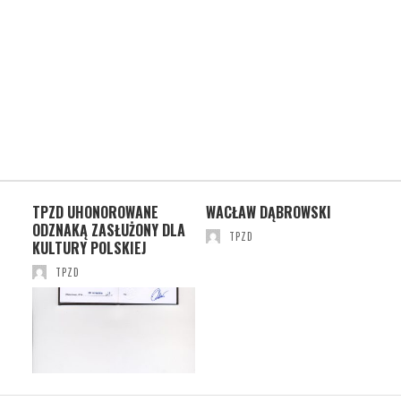
TPZD UHONOROWANE
WACŁAW DĄBROWSKI
DOK
ODZNAKĄ ZASŁUŻONY DLA
DO
TPZD
KULTURY POLSKIEJ
TPZD