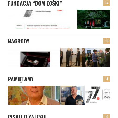
FUNDACJA “DOM ZOŚKI”
04
NAGRODY
06
PAMIĘTAMY
14
PISALI O ZALESIU
10