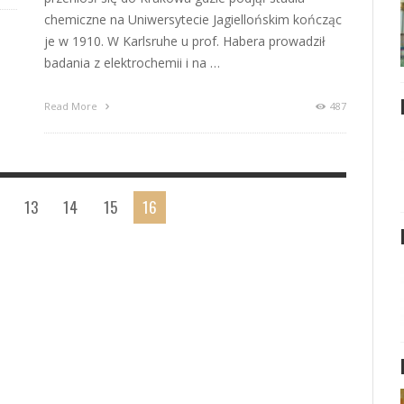
chemiczne na Uniwersytecie Jagiellońskim kończąc
je w 1910. W Karlsruhe u prof. Habera prowadził
badania z elektrochemii i na …
Read More
487
13
14
15
16