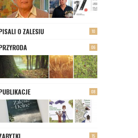
PISALI O ZALESIU
10
PRZYRODA
06
PUBLIKACJE
08
ZABYTKI
15