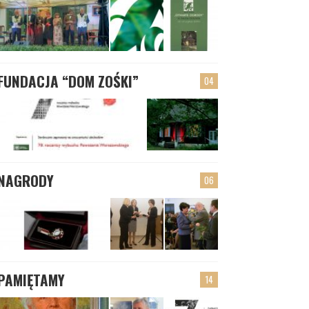
FUNDACJA “DOM ZOŚKI”
04
NAGRODY
06
PAMIĘTAMY
14