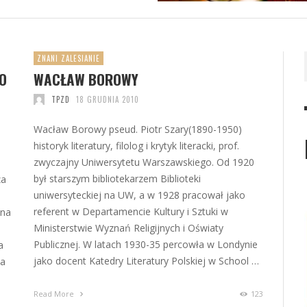
ZNANI ZALESIANIE
O
WACŁAW BOROWY
TPZD
18 GRUDNIA 2010
Wacław Borowy pseud. Piotr Szary(1890-1950)
historyk literatury, filolog i krytyk literacki, prof.
zwyczajny Uniwersytetu Warszawskiego. Od 1920
a
był starszym bibliotekarzem Biblioteki
za
uniwersyteckiej na UW, a w 1928 pracował jako
referent w Departamencie Kultury i Sztuki w
 na
Ministerstwie Wyznań Religijnych i Oświaty
Publicznej. W latach 1930-35 percowła w Londynie
a
jako docent Katedry Literatury Polskiej w School …
za
Read More
123