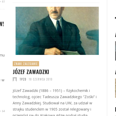
61
W!
zmu
ZNANI ZALESIANIE
JÓZEF ZAWADZKI
TPZD
18 CZERWCA 2010
e w
Józef Zawadzki (1886 – 1951) – fizykochemik i
technolog, ojciec Tadeusza Zawadzkiego “Zośki” i
Anny Zawadzkiej. Studiował na UW, za udział w
strajku studenckim w 1905 został relegowany i
64
przeniósł się do Krakowa gdzie podjął studia