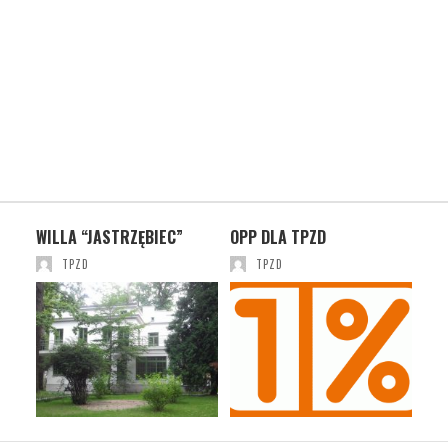
RA –
WILLA “JASTRZĘBIEC”
OPP DLA TPZD
ZAL
SP
TPZD
TPZD