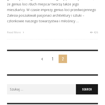
że genius loci /duch miejsca/ tworzą także jego
mieszkańcy. W czasie imprezy genius loci przedwojennego
Zalesia poszukiwali pasjonaci architektury i sztuki –
członkowie naszego towarzystwa i miłośnicy …
Read More
426
1
2
Search
for: