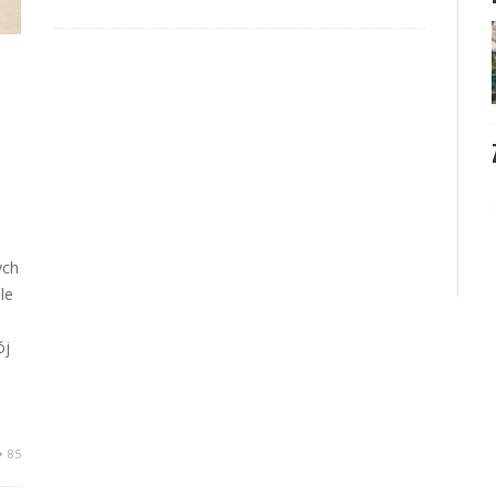
ych
le
ój
85