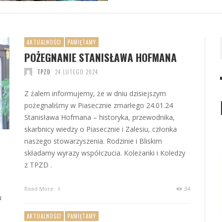
AKTUALNOŚCI
PAMIĘTAMY
POŻEGNANIE STANISŁAWA HOFMANA
TPZD
24 LUTEGO 2024
Z żalem informujemy, że w dniu dzisiejszym
pożegnaliśmy w Piasecznie zmarłego 24.01.24
Stanisława Hofmana – historyka, przewodnika,
skarbnicy wiedzy o Piasecznie i Zalesiu, członka
naszego stowarzyszenia. Rodzinie i Bliskim
składamy wyrazy współczucia. Koleżanki i Koledzy
z TPZD .
Read More
34
u
AKTUALNOŚCI
PAMIĘTAMY