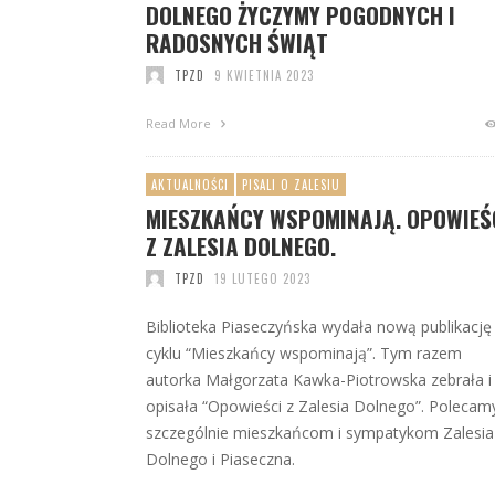
DOLNEGO ŻYCZYMY POGODNYCH I
RADOSNYCH ŚWIĄT
TPZD
9 KWIETNIA 2023
Read More
AKTUALNOŚCI
PISALI O ZALESIU
MIESZKAŃCY WSPOMINAJĄ. OPOWIEŚ
Z ZALESIA DOLNEGO.
TPZD
19 LUTEGO 2023
Biblioteka Piaseczyńska wydała nową publikację
cyklu “Mieszkańcy wspominają”. Tym razem
autorka Małgorzata Kawka-Piotrowska zebrała i
opisała “Opowieści z Zalesia Dolnego”. Polecam
szczególnie mieszkańcom i sympatykom Zalesia
Dolnego i Piaseczna.