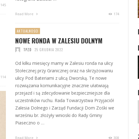
145
Read More
174
AKTUALNOŚCI
NOWE RONDA W ZALESIU DOLNYM
TPZD
25 GRUDNIA 2022
Od kilku miesięcy mamy w Zalesiu ronda na ulicy
Stołecznej przy Granicznej oraz na skrzyżowaniu
114
ulicy Pod Bateriami z ulicą Dworską. Te nowe
rozwiązania komunikacyjne znacznie ułatwiają
przejazd i są zdecydowanie bezpieczniejsze dla
uczestników ruchu. Rada Towarzystwa Przyjaciół
Zalesia Dolnego i Zarząd Fundacji Dom Zośki we
wrześniu br. złożyły wnioski do Rady Gminy
Piaseczno o …
Read More
308