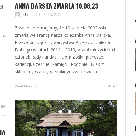
ANNA DARSKA ZMARŁA 10.08.23
ół
TPZD
20 SIERPNIA 2023
Z żalem informujemy, że 10 sierpnia 2023 roku
zmarła we Francji nasza koleżanka Anna Darska,
34
Przewodnicząca Towarzystwa Przyjaciół Zalesia
Dolnego w latach 2014 – 2015, współzałożycielka i
członek Rady Fundacji “Dom Zośki” pierwszej
kadencji. Cześć Jej Pamięci ! Rodzinie i Bliskim
składamy wyrazy głębokiego współczucia.
Read More
67
156
IA