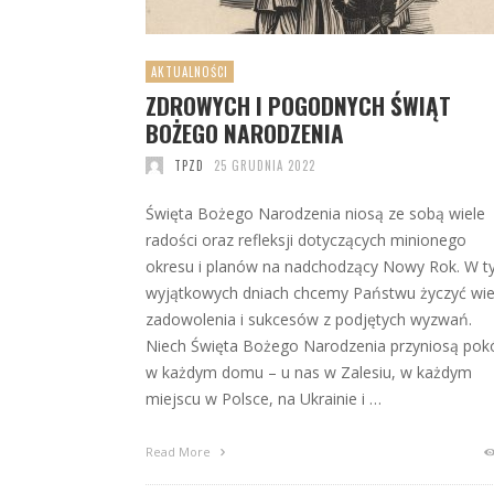
AKTUALNOŚCI
ZDROWYCH I POGODNYCH ŚWIĄT
BOŻEGO NARODZENIA
TPZD
25 GRUDNIA 2022
Święta Bożego Narodzenia niosą ze sobą wiele
radości oraz refleksji dotyczących minionego
okresu i planów na nadchodzący Nowy Rok. W t
wyjątkowych dniach chcemy Państwu życzyć wie
zadowolenia i sukcesów z podjętych wyzwań.
Niech Święta Bożego Narodzenia przyniosą pok
w każdym domu – u nas w Zalesiu, w każdym
miejscu w Polsce, na Ukrainie i …
Read More