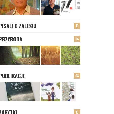
PISALI O ZALESIU
10
PRZYRODA
06
PUBLIKACJE
08
ZABYTKI
15