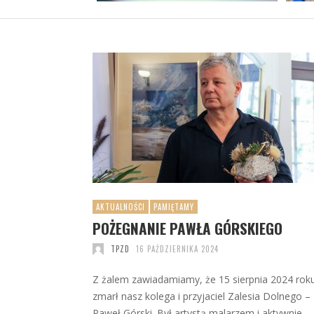
AKTUALNOŚCI
PAMIĘTAMY
POŻEGNANIE PAWŁA GÓRSKIEGO
TPZD
16 PAŹDZIERNIKA 2024
Z żalem zawiadamiamy, że 15 sierpnia 2024 rok
zmarł nasz kolega i przyjaciel Zalesia Dolnego –
Paweł Górski. Był artystą malarzem i aktywnie