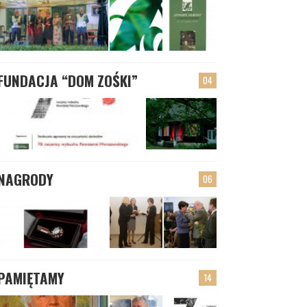
FUNDACJA “DOM ZOŚKI”
04
NAGRODY
06
PAMIĘTAMY
14