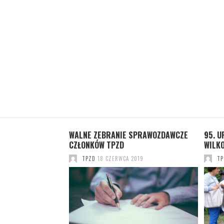
S – OFERTA Z LAT
WALNE ZEBRANIE SPRAWOZDAWCZE
95. U
CZŁONKÓW TPZD
WILK
019
TPZD
18 CZERWCA 2019
TP