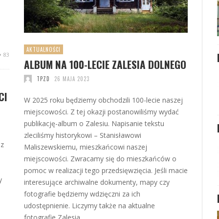
AKTUALNOŚCI
83
ALBUM NA 100-LECIE ZALESIA DOLNEGO
TPZD
26 MAJA 2023
CI
W 2025 roku będziemy obchodzili 100-lecie naszej
miejscowości. Z tej okazji postanowiliśmy wydać
publikację-album o Zalesiu. Napisanie tekstu
zleciliśmy historykowi – Stanisławowi
 z
Maliszewskiemu, mieszkańcowi naszej
miejscowości. Zwracamy się do mieszkańców o
pomoc w realizacji tego przedsięwzięcia. Jeśli macie
y
interesujące archiwalne dokumenty, mapy czy
fotografie będziemy wdzięczni za ich
udostępnienie. Liczymy także na aktualne
fotografie Zalesia. …