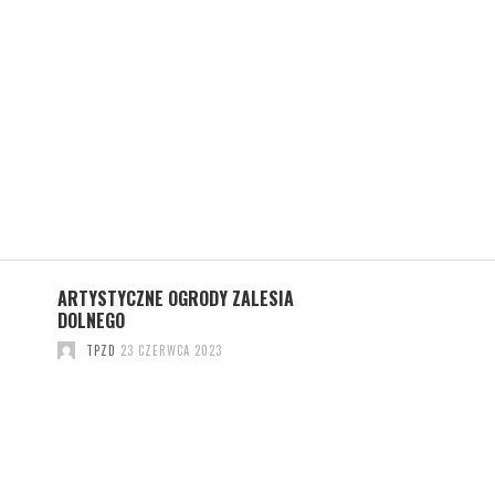
ARTYSTYCZNE OGRODY ZALESIA
EWA KRAUZE
DOLNEGO
TPZD
18 GRUDNIA 
TPZD
23 CZERWCA 2023