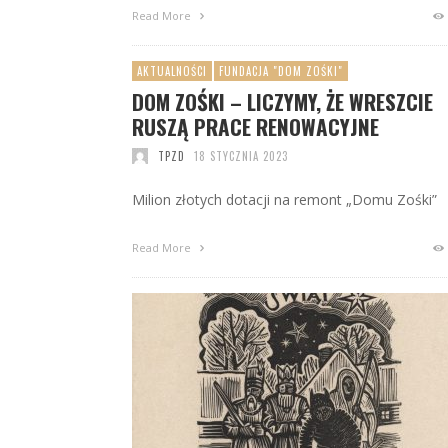
Read More
AKTUALNOŚCI
FUNDACJA "DOM ZOŚKI"
DOM ZOŚKI – LICZYMY, ŻE WRESZCIE
RUSZĄ PRACE RENOWACYJNE
TPZD
18 STYCZNIA 2023
Milion złotych dotacji na remont „Domu Zośki”
Read More