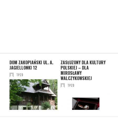
DOM ZAKOPIAŃSKI UL. A.
ZASŁUZONY DLA KULTURY
TP
SIE
JAGIELLONKI 12
POLSKIEJ – DLA
OD
MIROSŁAWY
KUL
TPZD
WALCZYKOWSKIEJ
TPZD