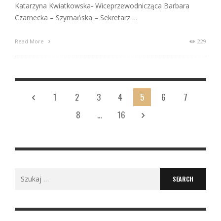
Katarzyna Kwiatkowska- Wiceprzewodnicząca Barbara
Czarnecka – Szymańska – Sekretarz …
Read More
229
1
2
3
4
5
6
7
8
…
16
Search
for: