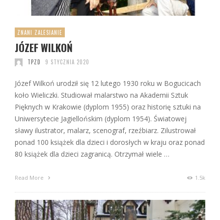
ZNANI ZALESIANIE
JÓZEF WILKOŃ
TPZD
9 STYCZNIA 2020
Józef Wilkoń urodził się 12 lutego 1930 roku w Bogucicach
koło Wieliczki. Studiował malarstwo na Akademii Sztuk
Pięknych w Krakowie (dyplom 1955) oraz historię sztuki na
Uniwersytecie Jagiellońskim (dyplom 1954). Światowej
sławy ilustrator, malarz, scenograf, rzeźbiarz. Zilustrował
ponad 100 książek dla dzieci i dorosłych w kraju oraz ponad
80 książek dla dzieci zagranicą. Otrzymał wiele …
Read More
1.5k