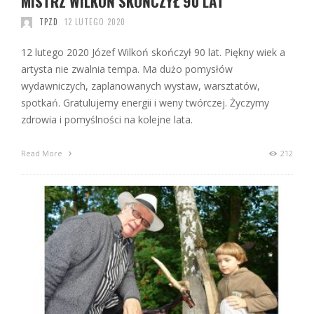
MISTRZ WILKOŃ SKOŃCZYŁ 90 LAT
TPZD
12 LUTEGO 2020
12 lutego 2020 Józef Wilkoń skończył 90 lat. Piękny wiek a
artysta nie zwalnia tempa. Ma dużo pomysłów
wydawniczych, zaplanowanych wystaw, warsztatów,
spotkań. Gratulujemy energii i weny twórczej. Życzymy
zdrowia i pomyślności na kolejne lata.
Read More
212