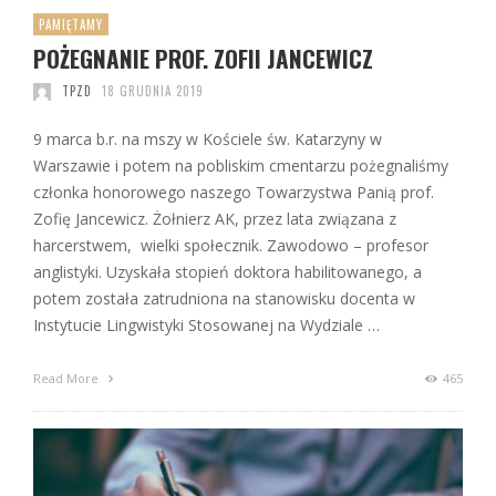
PAMIĘTAMY
POŻEGNANIE PROF. ZOFII JANCEWICZ
TPZD
18 GRUDNIA 2019
9 marca b.r. na mszy w Kościele św. Katarzyny w
Warszawie i potem na pobliskim cmentarzu pożegnaliśmy
członka honorowego naszego Towarzystwa Panią prof.
Zofię Jancewicz. Żołnierz AK, przez lata związana z
harcerstwem, wielki społecznik. Zawodowo – profesor
anglistyki. Uzyskała stopień doktora habilitowanego, a
potem została zatrudniona na stanowisku docenta w
Instytucie Lingwistyki Stosowanej na Wydziale …
Read More
465