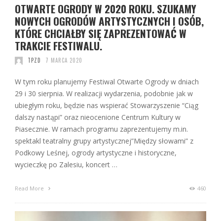
OTWARTE OGRODY W 2020 ROKU. SZUKAMY
NOWYCH OGRODÓW ARTYSTYCZNYCH I OSÓB,
KTÓRE CHCIAŁBY SIĘ ZAPREZENTOWAĆ W
TRAKCIE FESTIWALU.
TPZD
7 MARCA 2020
W tym roku planujemy Festiwal Otwarte Ogrody w dniach
29 i 30 sierpnia. W realizacji wydarzenia, podobnie jak w
ubiegłym roku, będzie nas wspierać Stowarzyszenie “Ciąg
dalszy nastąpi” oraz nieocenione Centrum Kultury w
Piasecznie. W ramach programu zaprezentujemy m.in.
spektakl teatralny grupy artystycznej”Między słowami” z
Podkowy Leśnej, ogrody artystyczne i historyczne,
wycieczkę po Zalesiu, koncert …
Read More
460