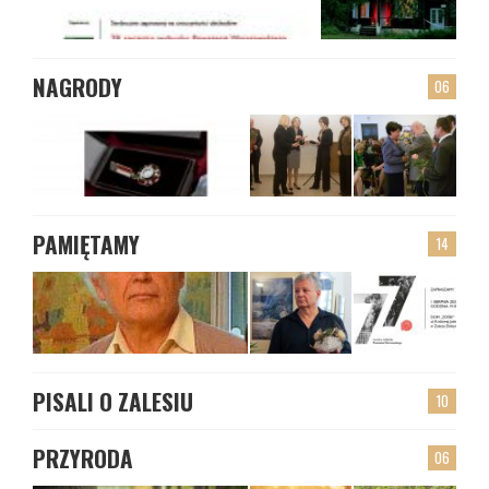
NAGRODY
06
PAMIĘTAMY
14
PISALI O ZALESIU
10
PRZYRODA
06